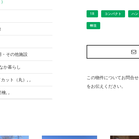
ト）
1R
コンパクト
ハン
㎡
特注
檜
 商用・その他施設
ちなか暮らし
この物件についてお問合せ
カット（丸）, ,
をお伝えください。
産檜, ,