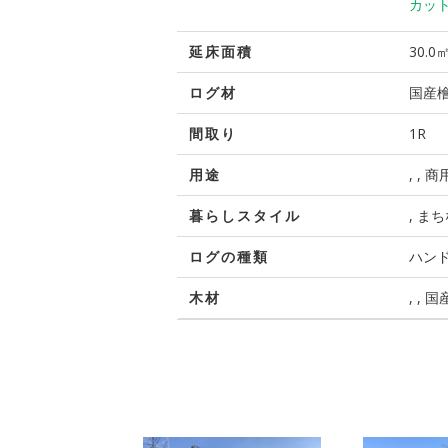
カッ
延床面積
30.0
ログ材
国産
間取り
1R
用途
, ,
暮らしスタイル
, ま
ログの種類
ハンド
木材
, , 国