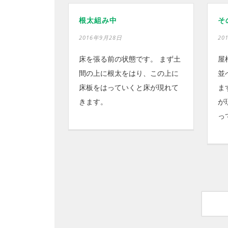
根太組み中
そ
2016年9月28日
20
床を張る前の状態です。 まず土
屋
間の上に根太をはり、この上に
並
床板をはっていくと床が現れて
ま
きます。
が
っ