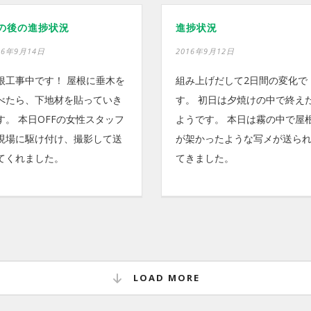
の後の進捗状況
進捗状況
16年9月14日
2016年9月12日
根工事中です！ 屋根に垂木を
組み上げだして2日間の変化で
べたら、下地材を貼っていき
す。 初日は夕焼けの中で終え
す。 本日OFFの女性スタッフ
ようです。 本日は霧の中で屋
現場に駆け付け、撮影して送
が架かったような写メが送ら
てくれました。
てきました。
LOAD MORE