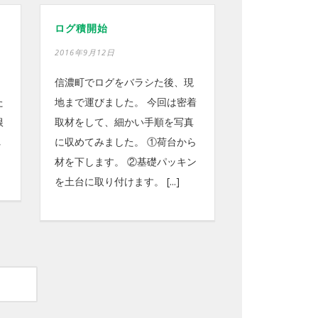
ログ積開始
2016年9月12日
信濃町でログをバラシた後、現
た
地まで運びました。 今回は密着
根
取材をして、細かい手順を写真
れ
に収めてみました。 ①荷台から
材を下します。 ②基礎パッキン
を土台に取り付けます。 [...]