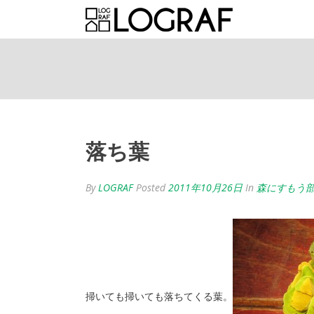
落ち葉
By
LOGRAF
Posted
2011年10月26日
In
森にすもう
掃いても掃いても落ちてくる葉。