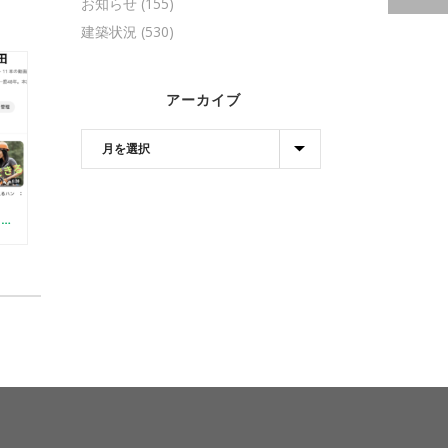
お知らせ
(155)
建築状況
(530)
アーカイブ
【YOUTUBE】はじめました（初心者向けログDIYの方法）