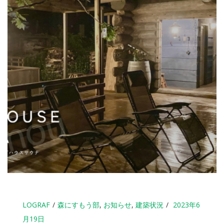
LOGRAF
森にすもう部
,
お知らせ
,
建築状況
2023年6
月19日