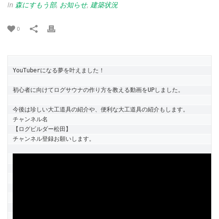
In
森にすもう部
,
お知らせ
,
建築状況
0
YouTuberになる夢を叶えました！

初心者に向けてログサウナの作り方を教える動画をUPしました。

今後は珍しい大工道具の紹介や、便利な大工道具の紹介もします。

チャンネル名

【ログビルダー松田】

チャンネル登録お願いします。
