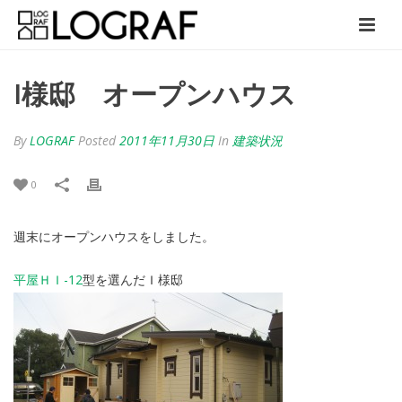
I様邸 オープンハウス
By
LOGRAF
Posted
2011年11月30日
In
建築状況
0
週末にオープンハウスをしました。
平屋ＨＩ-12
型を選んだＩ様邸