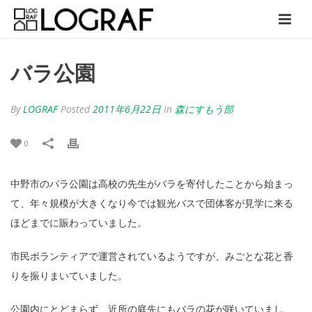
バラ公園
By
LOGRAF
Posted
2011年6月22日
In
森にすもう部
0
中野市のバラ公園は高校の先生がバラを寄付したことから始まっ
て、年々規模が大きくなり今では観光バスで団体客が見学に来る
ほどまでに賑わっていました。
市民ボランティアで運営されているようですが、みごとな花と香
りを振りまいていました。
公園内にとどまらず、近所の庭先にもバラの花が咲いていまし