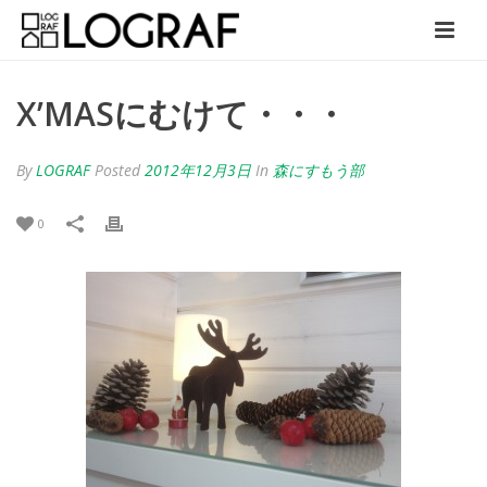
X’MASにむけて・・・
By
LOGRAF
Posted
2012年12月3日
In
森にすもう部
0