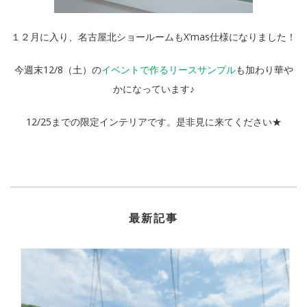
１２月に入り、名古屋北ショールームもX’mas仕様になりました！
今週末12/8（土）の
イベントで作るリースサンプル
も加わり華や
かになっています♪
12/25までの限定インテリアです。是非見に来てください★
最新記事