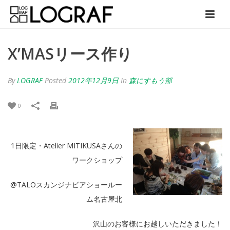
X’MASリース作り
By
LOGRAF
Posted
2012年12月9日
In
森にすもう部
0
1日限定・Atelier MITIKUSAさんの
ワークショップ
@TALOスカンジナビアショールー
ム名古屋北
沢山のお客様にお越しいただきました！