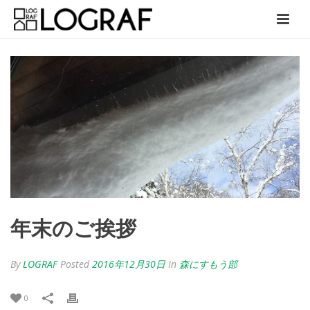
年末のご挨拶
By
LOGRAF
Posted
2016年12月30日
In
森にすもう部
0