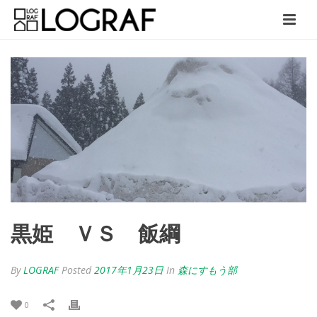
黒姫 ＶＳ 飯綱
By
LOGRAF
Posted
2017年1月23日
In
森にすもう部
0