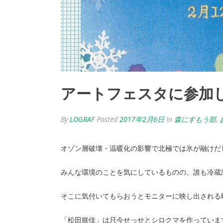
アートフェスタに参加
By
LOGRAF
Posted
2017年2月6日
In
森にすもう部
,
オゾン層破壊・温暖化の影響で北極では氷が融けだ
みんな環境のことを気にしているものの、誰も冷蔵
そこに気付いてもらおうとモニターに映し出される
「松田朕佳」は只今せっせとシロクマを作っていま