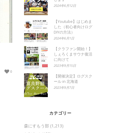
2024年6月12日
【Youtube】はじめま
した（初心者向けログ
DIYの方法）
2024年6月1日
【クラファン開始！】
しぇろくまサウナ復活
に向けて
2023年9月15日
0
【開催決定】ログスク
ール in 北海道
2023年9月7日
カテゴリー
森にすもう部
(1,213)