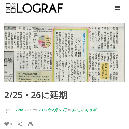
2/25・26に延期
By
LOGRAF
Posted
2017年2月18日
In
森にすもう部
0