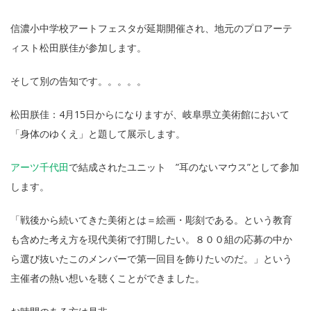
信濃小中学校アートフェスタが延期開催され、地元のプロアーテ
ィスト松田朕佳が参加します。
そして別の告知です。。。。。
松田朕佳：4月15日からになりますが、岐阜県立美術館において
「身体のゆくえ」と題して展示します。
アーツ千代田
で結成されたユニット ”耳のないマウス”として参加
します。
「戦後から続いてきた美術とは＝絵画・彫刻である。という教育
も含めた考え方を現代美術で打開したい。８００組の応募の中か
ら選び抜いたこのメンバーで第一回目を飾りたいのだ。」という
主催者の熱い想いを聴くことができました。