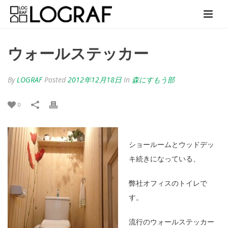
ウォールステッカー
By
LOGRAF
Posted
2012年12月18日
In
森にすもう部
0
ショールームとウッドデッ
キ続きになっている、
弊社オフィスのトイレで
す。
流行のウォールステッカー