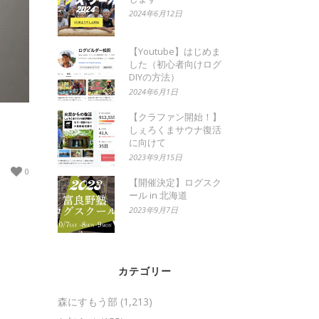
2024年6月12日
【Youtube】はじめま
した（初心者向けログ
DIYの方法）
2024年6月1日
【クラファン開始！】
しぇろくまサウナ復活
に向けて
2023年9月15日
0
【開催決定】ログスク
ール in 北海道
2023年9月7日
カテゴリー
森にすもう部
(1,213)