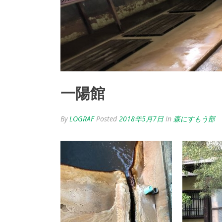
一陽館
By
LOGRAF
Posted
2018年5月7日
In
森にすもう部