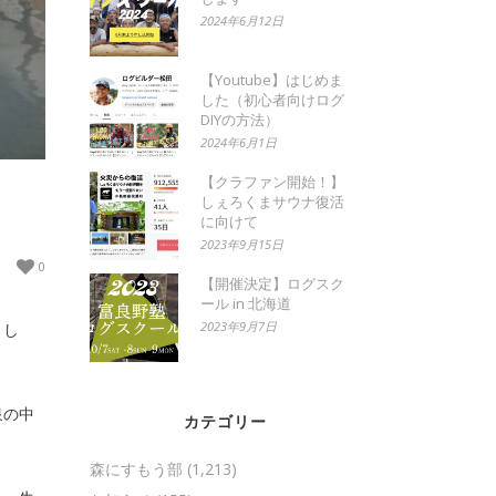
2024年6月12日
【Youtube】はじめま
した（初心者向けログ
DIYの方法）
2024年6月1日
【クラファン開始！】
しぇろくまサウナ復活
に向けて
2023年9月15日
0
【開催決定】ログスク
ール in 北海道
2023年9月7日
まし
泉の中
カテゴリー
森にすもう部
(1,213)