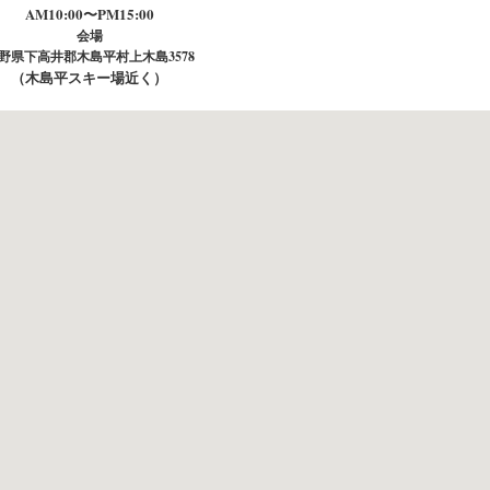
AM10:00〜PM15:00
会場
野県下高井郡木島平村上木島3578
（木島平スキー場近く）