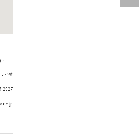
は・・・
当：小林
5-2927
a.ne.jp