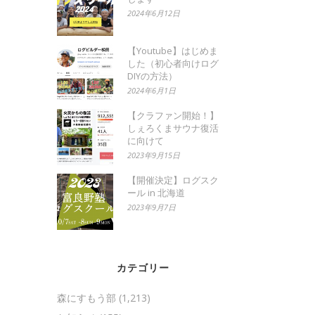
2024年6月12日
【Youtube】はじめま
した（初心者向けログ
DIYの方法）
2024年6月1日
【クラファン開始！】
しぇろくまサウナ復活
に向けて
2023年9月15日
【開催決定】ログスク
ール in 北海道
2023年9月7日
カテゴリー
森にすもう部
(1,213)