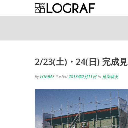
2/23(土)・24(日) 完成
By
LOGRAF
Posted
2013年2月11日
In
建築状況