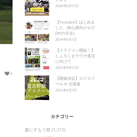
2024年6月12日
【Youtube】はじめま
した（初心者向けログ
DIYの方法）
2024年6月1日
【クラファン開始！】
しぇろくまサウナ復活
に向けて
2023年9月15日
0
【開催決定】ログスク
ール in 北海道
2023年9月7日
カテゴリー
森にすもう部
(1,213)