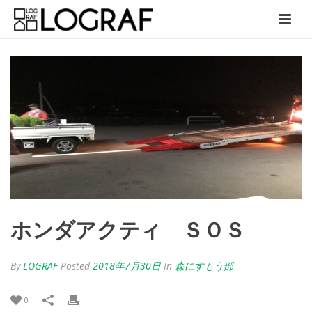
ホンダアクティ ＳＯＳ
By
LOGRAF
Posted
2018年7月30日
In
森にすもう部
0