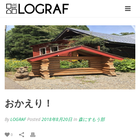
おかえり！
By
LOGRAF
Posted
2018年8月20日
In
森にすもう部
0