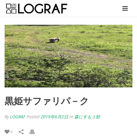
黒姫サファリパ－ク
By
LOGRAF
Posted
2019年6月2日
In
森にすもう部
0