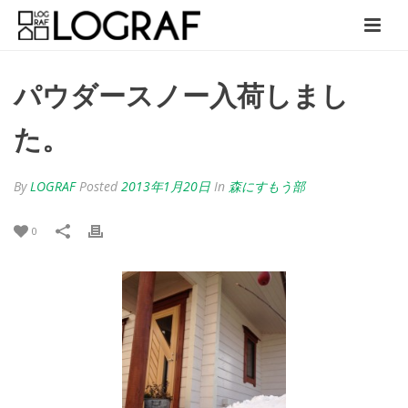
パウダースノー入荷しまし
た。
By
LOGRAF
Posted
2013年1月20日
In
森にすもう部
0