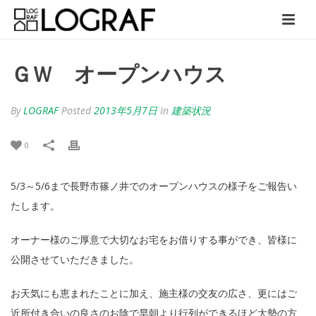
ＧＷ オープンハウス
By
LOGRAF
Posted
2013年5月7日
In
建築状況
0
5/3～5/6まで長野市篠ノ井でのオープンハウスの様子をご報告い
たします。
オーナー様のご厚意で大切なお宅をお借りする事ができ、皆様に
公開させていただきました。
お天気にも恵まれたことに加え、施主様の交友の広さ、更にはご
近所付き合いの良さのお陰で早朝より行列ができるほど大勢の方