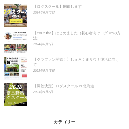
【ログスクール】開催します
2024年6月12日
【Youtube】はじめました（初心者向けログDIYの方
法）
2024年6月1日
【クラファン開始！】しぇろくまサウナ復活に向け
て
2023年9月15日
【開催決定】ログスクール in 北海道
2023年9月7日
カテゴリー