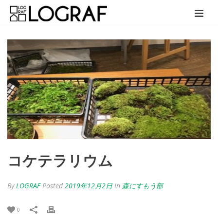
コケテラリウム
By
LOGRAF
Posted
2019年12月2日
In
森にすもう部
0