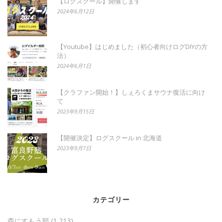
【ログスクール】開催します
2024年6月12日
【Youtube】はじめました（初心者向けログDIYの方
法）
2024年6月1日
【クラファン開始！】しぇろくまサウナ復活に向け
て
2023年9月15日
【開催決定】ログスクール in 北海道
2023年9月7日
カテゴリー
森にすもう部
(1,213)