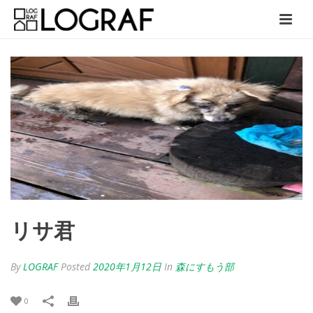
リサ君
By
LOGRAF
Posted
2020年1月12日
In
森にすもう部
0