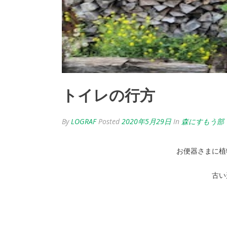
トイレの行方
By
LOGRAF
Posted
2020年5月29日
In
森にすもう部
お便器さまに植
古い