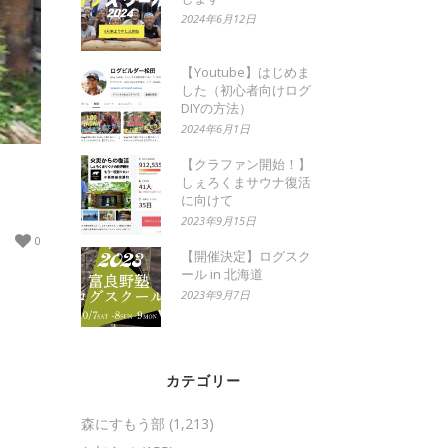
2024年6月12日
【Youtube】はじめま
した（初心者向けログ
DIYの方法）
2024年6月1日
【クラファン開始！】
しぇろくまサウナ復活
に向けて
2023年9月15日
0
【開催決定】ログスク
ール in 北海道
2023年9月7日
カテゴリー
森にすもう部
(1,213)