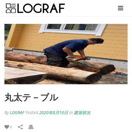
丸太テ－ブル
By
LOGRAF
Posted
2020年8月10日
In
建築状況
0