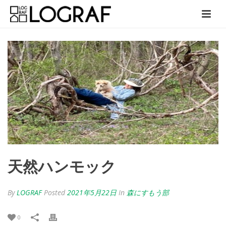
天然ハンモック
By
LOGRAF
Posted
2021年5月22日
In
森にすもう部
0