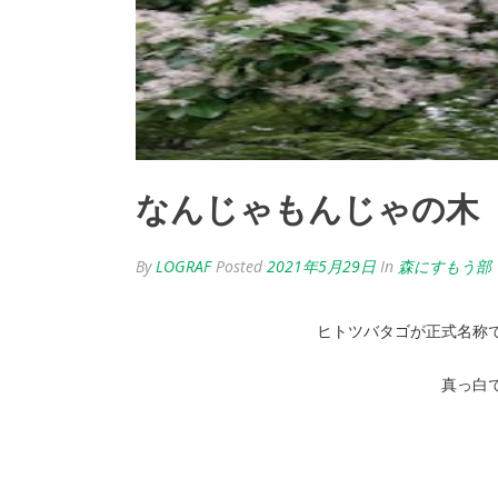
なんじゃもんじゃの木
By
LOGRAF
Posted
2021年5月29日
In
森にすもう部
ヒトツバタゴが正式名称
真っ白