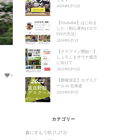
2024年6月12日
【Youtube】はじめま
した（初心者向けログ
DIYの方法）
2024年6月1日
【クラファン開始！】
しぇろくまサウナ復活
に向けて
2023年9月15日
0
【開催決定】ログスク
ール in 北海道
2023年9月7日
カテゴリー
森にすもう部
(1,213)