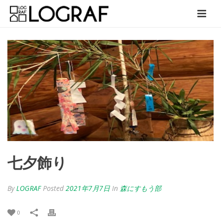
七夕飾り
By
LOGRAF
Posted
2021年7月7日
In
森にすもう部
0