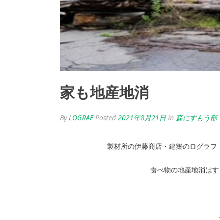
家も地産地消
By
LOGRAF
Posted
2021年8月21日
In
森にすもう部
製材所の伊藤商店・建築のログラフ
食べ物の地産地消はす