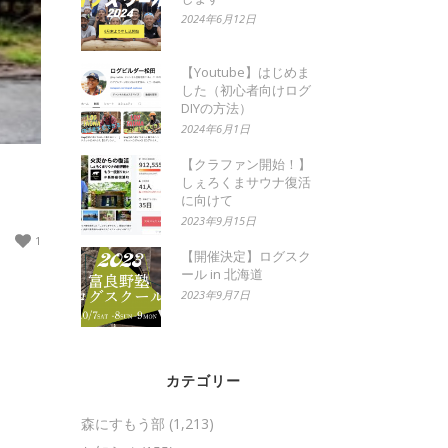
2024年6月12日
【Youtube】はじめま
した（初心者向けログ
DIYの方法）
2024年6月1日
【クラファン開始！】
しぇろくまサウナ復活
に向けて
2023年9月15日
1
【開催決定】ログスク
ール in 北海道
2023年9月7日
カテゴリー
森にすもう部
(1,213)