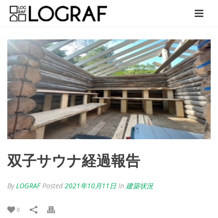
双子サウナ経過報告
By
LOGRAF
Posted
2021年10月11日
In
建築状況
0