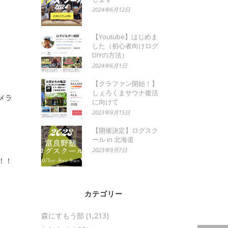
2024年6月12日
【Youtube】はじめま
した（初心者向けログ
DIYの方法）
2024年6月1日
【クラファン開始！】
しぇろくまサウナ復活
メラ
に向けて
2023年9月15日
【開催決定】ログスク
ール in 北海道
2023年9月7日
！！
カテゴリー
森にすもう部
(1,213)