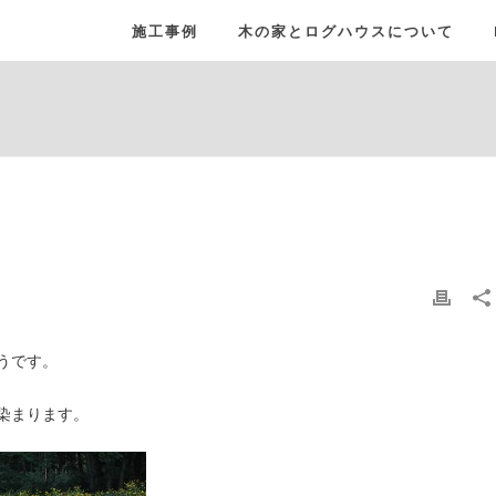
施工事例
木の家とログハウスについて
うです。
染まります。