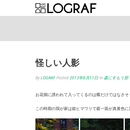
怪しい人影
By
LOGRAF
Posted
2013年8月11日
In
森にすもう部
お花畑に誘われて入ってくるのは蝶だけではなさそ
この時期の我が家は姫ヒマワリで庭一面が真黄色に