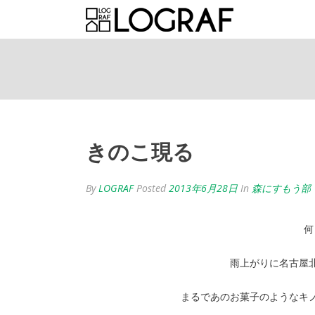
きのこ現る
By
LOGRAF
Posted
2013年6月28日
In
森にすもう部
何
雨上がりに名古屋
まるであのお菓子のようなキ