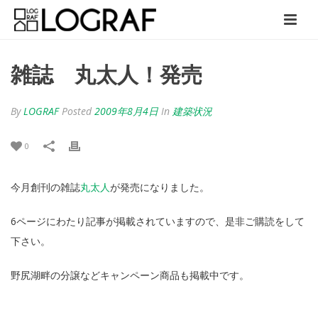
雑誌 丸太人！発売
By
LOGRAF
Posted
2009年8月4日
In
建築状況
0
今月創刊の雑誌
丸太人
が発売になりました。
6ページにわたり記事が掲載されていますので、是非ご購読をして
下さい。
野尻湖畔の分譲などキャンペーン商品も掲載中です。