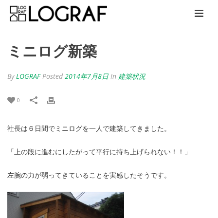
ミニログ新築
By
LOGRAF
Posted
2014年7月8日
In
建築状況
0
社長は６日間でミニログを一人で建築してきました。
「上の段に進むにしたがって平行に持ち上げられない！！」
左腕の力が弱ってきていることを実感したそうです。