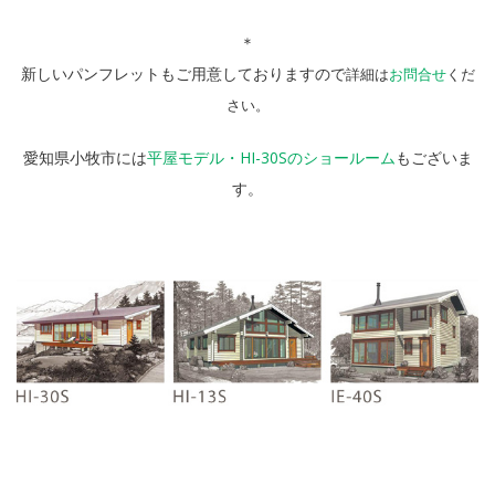
＊
新しいパンフレットもご用意しておりますので
詳細は
お問合せ
くだ
さい。
愛知県小牧市には
平屋モデル・HI-30Sのショールーム
もございま
す。