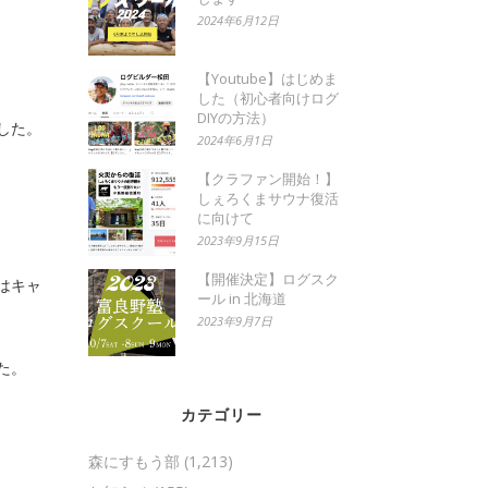
2024年6月12日
【Youtube】はじめま
した（初心者向けログ
DIYの方法）
した。
2024年6月1日
【クラファン開始！】
しぇろくまサウナ復活
に向けて
2023年9月15日
【開催決定】ログスク
はキャ
ール in 北海道
2023年9月7日
た。
カテゴリー
森にすもう部
(1,213)