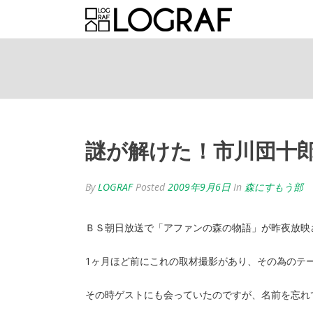
謎が解けた！市川団十
By
LOGRAF
Posted
2009年9月6日
In
森にすもう部
ＢＳ朝日放送で「アファンの森の物語」が昨夜放映
1ヶ月ほど前にこれの取材撮影があり、その為のテ
その時ゲストにも会っていたのですが、名前を忘れ