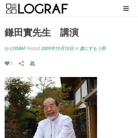
鎌田實先生 講演
By
LOGRAF
Posted
2009年10月10日
In
森にすもう部
0