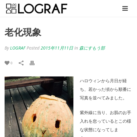
老化現象
By
LOGRAF
Posted
2015年11月11日
In
森にすもう部
0
ハロウィンから月日が経
ち、若かった頃から順番に
写真を並べてみました。
紫外線に当り、お肌のお手
入れを怠っているとこの様
な状態になってしま