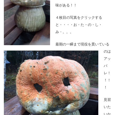
味がある！！
４枚目の写真をクリックする
と・・・・お・た・の・し・
み・。。。
最期の一瞬まで現役を貫いている
のは
アッ
パ
レ！
！！
！
見習
いた
いか