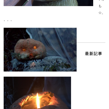
も
☆。
。。。
最新記事