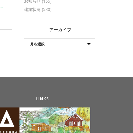
お知らせ
(155)
【YOUTUBE】はじめました（初心者向けログDIYの方法）
建築状況
(530)
アーカイブ
LINKS