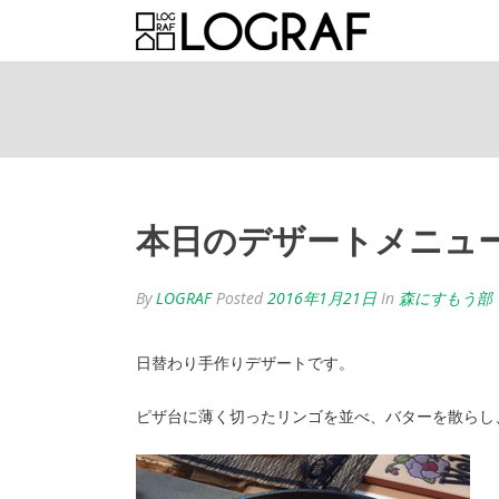
本日のデザートメニュ
By
LOGRAF
Posted
2016年1月21日
In
森にすもう部
日替わり手作りデザートです。
ピザ台に薄く切ったリンゴを並べ、バターを散らし