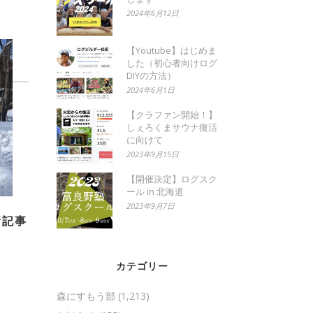
2024年6月12日
【Youtube】はじめま
した（初心者向けログ
DIYの方法）
2024年6月1日
【クラファン開始！】
しぇろくまサウナ復活
に向けて
2023年9月15日
【開催決定】ログスク
ール in 北海道
2023年9月7日
新記事
カテゴリー
森にすもう部
(1,213)