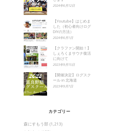
2024年6月12日
【Youtube】はじめま
した（初心者向けログ
DIYの方法）
2024年6月1日
【クラファン開始！】
しぇろくまサウナ復活
に向けて
2023年9月15日
【開催決定】ログスク
ール in 北海道
2023年9月7日
カテゴリー
森にすもう部
(1,213)