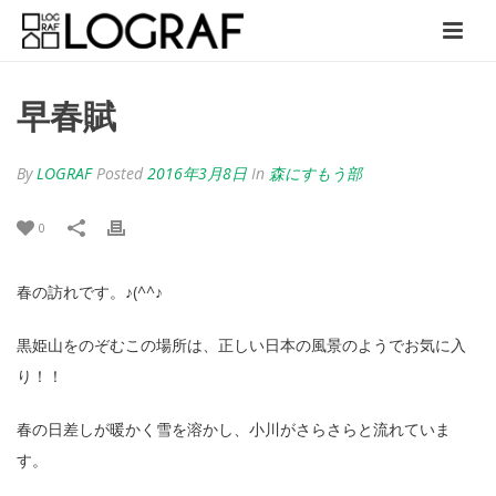
早春賦
By
LOGRAF
Posted
2016年3月8日
In
森にすもう部
0
春の訪れです。♪(^^♪
黒姫山をのぞむこの場所は、正しい日本の風景のようでお気に入
り！！
春の日差しが暖かく雪を溶かし、小川がさらさらと流れていま
す。