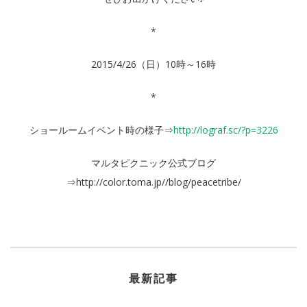
*
2015/4/26（日）10時～16時
*
ショールームイベント時の様子⇒
http://lograf.sc/?p=3226
マルタピクニック公式ブログ
⇒http://color.toma.jp//blog/peacetribe/
最新記事