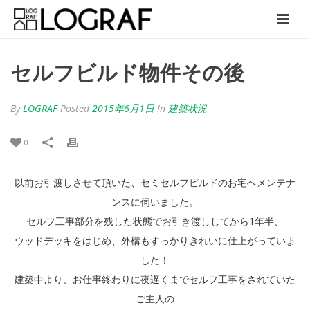
セルフビルド物件その後
By
LOGRAF
Posted
2015年6月1日
In
建築状況
0
以前お引渡しさせて頂いた、セミセルフビルドのお宅へメンテナ
ンスに伺いました。
セルフ工事部分を残した状態でお引き渡ししてから1年半、
ウッドデッキをはじめ、外構もすっかりきれいに仕上がっていま
した！
建築中より、お仕事終わりに夜遅くまでセルフ工事をされていた
ご主人の