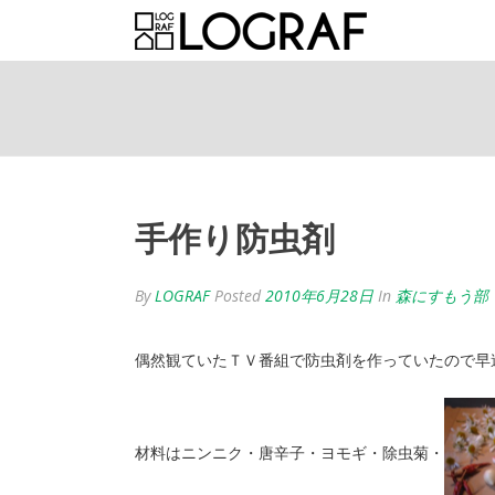
手作り防虫剤
By
LOGRAF
Posted
2010年6月28日
In
森にすもう部
偶然観ていたＴＶ番組で防虫剤を作っていたので早
材料はニンニク・唐辛子・ヨモギ・除虫菊・