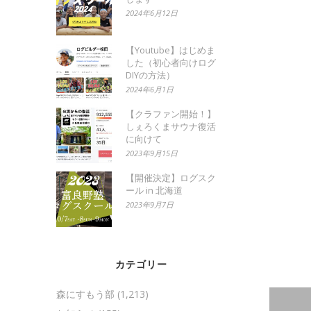
2024年6月12日
【Youtube】はじめま
した（初心者向けログ
DIYの方法）
2024年6月1日
【クラファン開始！】
しぇろくまサウナ復活
に向けて
2023年9月15日
【開催決定】ログスク
ール in 北海道
2023年9月7日
カテゴリー
森にすもう部
(1,213)