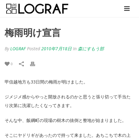
梅雨明け宣言
By
LOGRAF
Posted
2010年7月18日
In
森にすもう部
0
甲信越地方も33日間の梅雨が明けました。
ジメジメ感からやっと開放されるのかと思うと張り切って手当た
り次第に洗濯したくなってきます。
そんな中、飯綱町の現場の樹木の抜倒と整地が始まりました。
そこにヤドリギがあったので持って来ました。あちこちで木の上