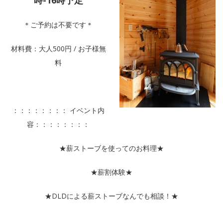
時-16時予定
＊ご予約は不要です＊
材料費：大人500円 / お子様無
料
：：：：：：：： イベント内
容：：：：：：：：
★薪ストーブを使ってのお料理★
★薪割体験★
★DLDによる薪ストーブなんでも相談！★