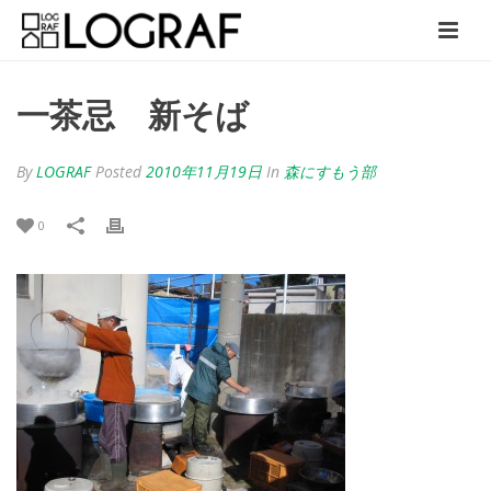
一茶忌 新そば
By
LOGRAF
Posted
2010年11月19日
In
森にすもう部
0